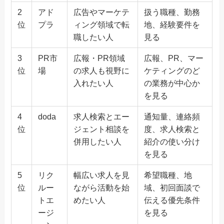
2
アド
広告やマーケテ
扱う職種、勤務
位
プラ
ィング領域で転
地、経験要件を
職したい人
見る
3
PR市
広報・PR領域
広報、PR、マー
位
場
の求人も視野に
ケティングのど
入れたい人
の業務が中心か
を見る
4
doda
求人検索とエー
通知量、連絡頻
位
ジェント相談を
度、求人検索と
併用したい人
紹介の使い分け
を見る
5
リク
幅広い求人を見
希望職種、地
位
ルー
ながら活動を始
域、初回面談で
トエ
めたい人
伝える優先条件
ージ
を見る