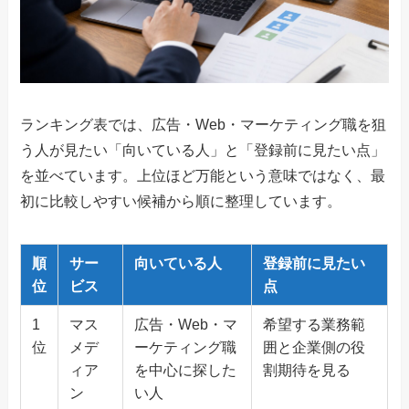
ランキング表では、広告・Web・マーケティング職を狙
う人が見たい「向いている人」と「登録前に見たい点」
を並べています。上位ほど万能という意味ではなく、最
初に比較しやすい候補から順に整理しています。
順
サー
向いている人
登録前に見たい
位
ビス
点
1
マス
広告・Web・マ
希望する業務範
位
メデ
ーケティング職
囲と企業側の役
ィア
を中心に探した
割期待を見る
ン
い人